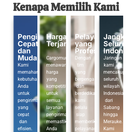
Kenapa Memilih Kami
Pengiriman
Harga
Pelayanan
Jangka
Cepat
Terjangkau
yang
Seluruh
dan
Profesional
Indones
Mudah
Cargomurahsoekarnohatta.com
Dengan
Jaringan
Kami
menawarkan
tim
kami
memahami
harga
yang
mencakup
kebutuhan
yang
berpengalaman
seluruh
Anda
kompetitif
dan
wilayah
untuk
untuk
berdedikasi,
Indonesia,
pengiriman
semua
kami
dari
yang
layanan
selalu
Sabang
cepat
pengiriman,
siap
hingga
dan
memastikan
memberikan
Merauke.
efisien.
Anda
pelayanan
Kami