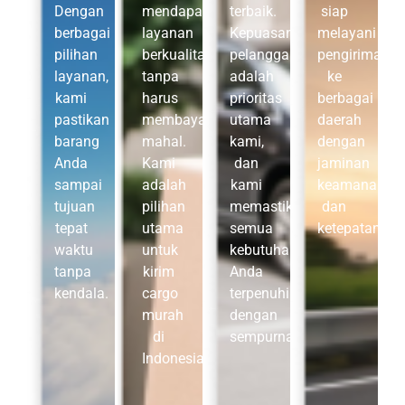
Dengan
mendapatkan
terbaik.
siap
berbagai
layanan
Kepuasan
melayani
pilihan
berkualitas
pelanggan
pengiriman
layanan,
tanpa
adalah
ke
kami
harus
prioritas
berbagai
pastikan
membayar
utama
daerah
barang
mahal.
kami,
dengan
Anda
Kami
dan
jaminan
sampai
adalah
kami
keamanan
tujuan
pilihan
memastikan
dan
tepat
utama
semua
ketepatan wa
waktu
untuk
kebutuhan
tanpa
kirim
Anda
kendala.
cargo
terpenuhi
murah
dengan
di
sempurna.
Indonesia.