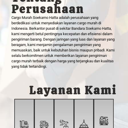
Perusahaan
Cargo Murah Soekarno Hatta adalah perusahaan yang
berdedikasi untuk menyediakan layanan cargo murah di
Indonesia. Berkantor pusat di sekitar Bandara Soekarno Hatta,
kami mengerti betul pentingnya kecepatan dan efisiensi dalam
pengiriman barang. Dengan jaringan yang luas dan layanan yang
beragam, kami menjamin pengalaman pengiriman yang
kerja.
memuaskan, baik untuk kebutuhan bisnis maupun pribadi. Kami
hari
selalu berkomitmen untuk memberikan layanan pengiriman
cargo murah terbaik dengan harga yang terjangkau dan kualitas
3
berat.
yang tidak tertandingi.
1-
kecepatan.
barang
waktu
mengutamak
prima.
barang-
pengiriman
yang
kondisi
tujuan.
untuk
menawarkan
Layanan Kami
darurat
dalam
menuju
khusus
Kami
pengiriman
waktu
langsung
penanganan
fleksibel.
kebutuhan
tepat
yang
dengan
yang
untuk
tiba
charter
efisien,
pengiriman
ideal
barang
pesawat
dan
jadwal
Solusi
memastikan
menggunakan
aman
dengan
sama.
lebih,
khusus,
dengan
murah
yang