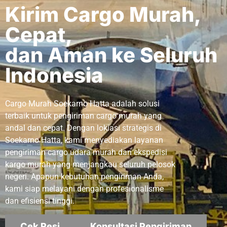
Kirim Cargo Murah,
Cepat,
dan Aman ke Seluruh
Indonesia
Cargo Murah Soekarno Hatta adalah solusi
terbaik untuk pengiriman cargo murah yang
andal dan cepat. Dengan lokiasi strategis di
Soekarno Hatta, kami menyediakan layanan
pengiriman cargo udara murah dan ekspedisi
kargo murah yang menjangkau seluruh pelosok
negeri. Apapun kebutuhan pengiriman Anda,
kami siap melayani dengan profesionalisme
dan efisiensi tinggi.
Cek Resi
Konsultasi Pengiriman