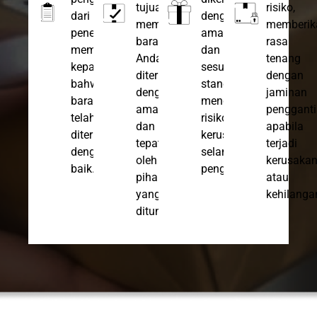
tujuan,
risiko,
dari
dengan
memastikan
memberik
penerima,
aman
barang
rasa
memberikan
dan
Anda
tenang
kepastian
sesuai
diterima
dengan
bahwa
standar,
dengan
jaminan
barang
mengurangi
aman
penggant
telah
risiko
dan
apabila
diterima
kerusakan
tepat
terjadi
dengan
selama
oleh
kerusaka
baik.
pengiriman.
pihak
atau
yang
kehilanga
ditunjuk.