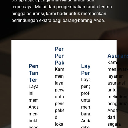
terpercaya. Mulai dari pengembalian tanda terima
hingga asuransi, kami hadir untuk memberikan
perlindungan ekstra bagi barang-barang Anda.
Perwakilan
Penerimaan
Asuran
Paket
Kami
Pengembalian
Layanan
Kami
menawar
Tanda
Pengemasan
menyediakan
layanan
Terima
Layanan
layanan
asuransi
Layanan
pengemasan
perwakilan
untuk
ini
profesional
untuk
melindung
memastikan
untuk
penerimaan
pengirim
Anda
memastikan
paket
Anda
menerima
barang
di
dari
bukti
Anda
lokasi
segala
pengiriman
dikemas