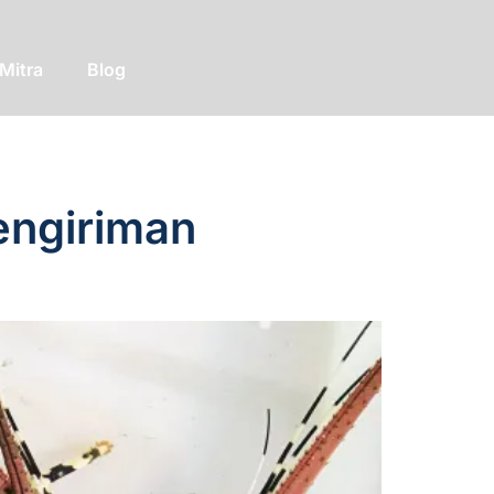
Mitra
Blog
engiriman