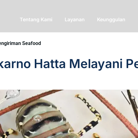
Tentang Kami
Layanan
Keunggulan
engiriman Seafood
arno Hatta Melayani P