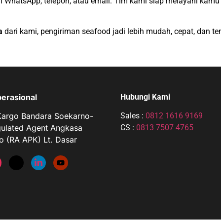
 WhatsApp, telepon, atau email. Tim kami siap melayani kam
a
dari kami, pengiriman seafood jadi lebih mudah, cepat, dan t
erasional
Hubungi Kami
Kargo Bandara Soekarno-
Sales :
0812 1616 9169
ulated Agent Angkasa
CS :
0813 7507 4765
o (RA APK) Lt. Dasar