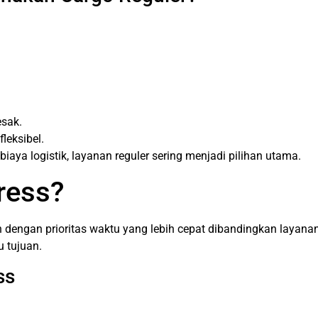
esak.
leksibel.
aya logistik, layanan reguler sering menjadi pilihan utama.
ress?
engan prioritas waktu yang lebih cepat dibandingkan layanan r
 tujuan.
ss